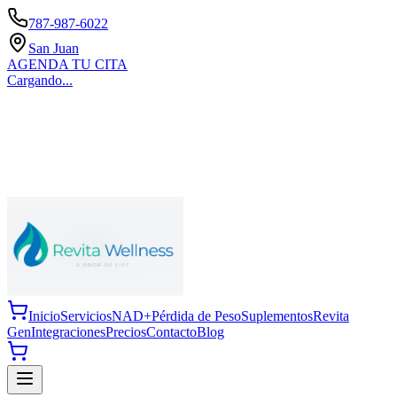
787-987-6022
San Juan
AGENDA TU CITA
Cargando...
Inicio
Servicios
NAD+
Pérdida de Peso
Suplementos
Revita
Gen
Integraciones
Precios
Contacto
Blog