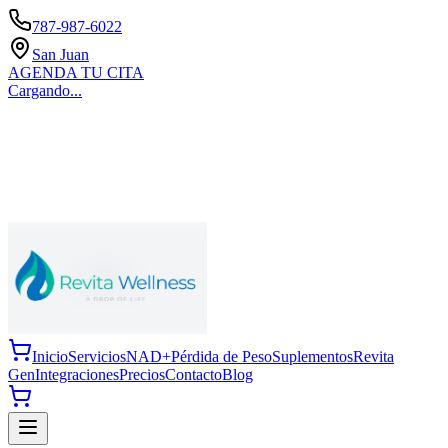
787-987-6022
San Juan
AGENDA TU CITA
Cargando...
Inicio
Servicios
NAD+
Pérdida de Peso
Suplementos
Revita
Gen
Integraciones
Precios
Contacto
Blog