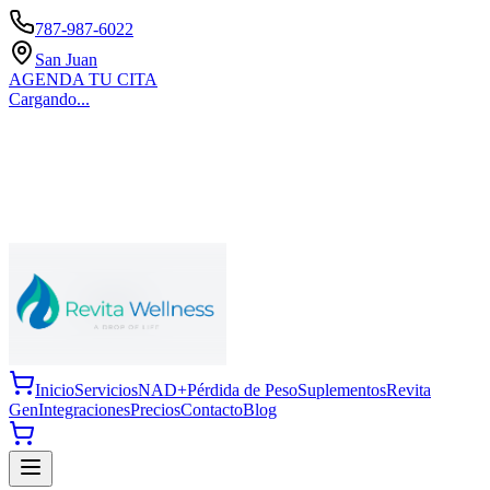
787-987-6022
San Juan
AGENDA TU CITA
Cargando...
Inicio
Servicios
NAD+
Pérdida de Peso
Suplementos
Revita
Gen
Integraciones
Precios
Contacto
Blog