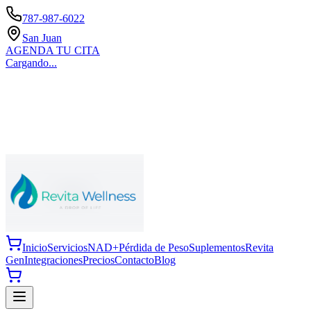
787-987-6022
San Juan
AGENDA TU CITA
Cargando...
Inicio
Servicios
NAD+
Pérdida de Peso
Suplementos
Revita
Gen
Integraciones
Precios
Contacto
Blog