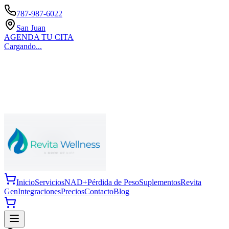
787-987-6022
San Juan
AGENDA TU CITA
Cargando...
Inicio
Servicios
NAD+
Pérdida de Peso
Suplementos
Revita
Gen
Integraciones
Precios
Contacto
Blog