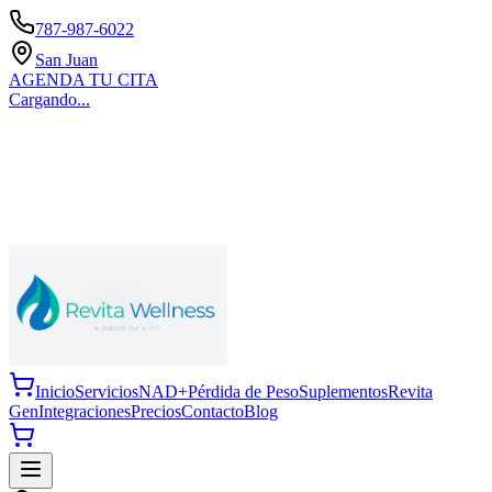
787-987-6022
San Juan
AGENDA TU CITA
Cargando...
Inicio
Servicios
NAD+
Pérdida de Peso
Suplementos
Revita
Gen
Integraciones
Precios
Contacto
Blog